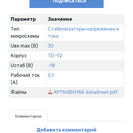
ПОДПИСАТЬСЯ
Параметр
Значение
Тип
Стабилизаторы напряжения и
микросхемы
тока
Uвх max (В)
30
Корпус
TO-92
Uстаб (В)
-18
Рабочий ток
0.1
(А)
Файлы
КР1168ЕН18А datasheet.pdf
Комментарии
Добавить комментарий