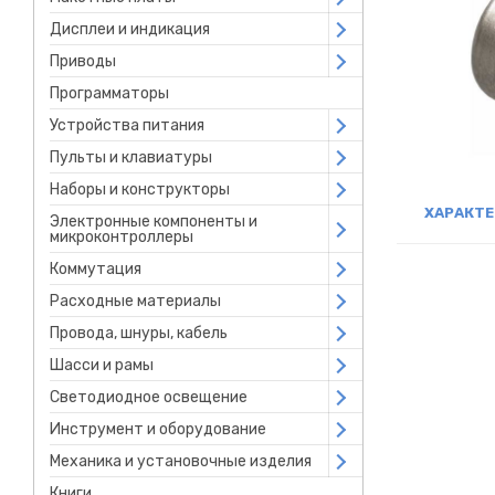
Дисплеи и индикация
Open submenu
Приводы
Open submenu
Программаторы
Устройства питания
Open submenu
Пульты и клавиатуры
Open submenu
Наборы и конструкторы
Open submenu
ХАРАКТ
Электронные компоненты и
Open submenu
микроконтроллеры
Коммутация
Open submenu
Расходные материалы
Open submenu
Провода, шнуры, кабель
Open submenu
Шасси и рамы
Open submenu
Светодиодное освещение
Open submenu
Инструмент и оборудование
Open submenu
Механика и установочные изделия
Open submenu
Книги