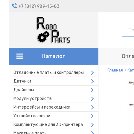
+7 (812) 989-15-83
Каталог
Опла
Главная
Кат
Отладочные платы и контроллеры
Open submenu
Датчики
Open submenu
Драйверы
Open submenu
Модули устройств
Open submenu
Интерфейсы и переходники
Open submenu
Устройства связи
Open submenu
Комплектующие для 3D-принтера
Open submenu
Макетные платы
Open submenu