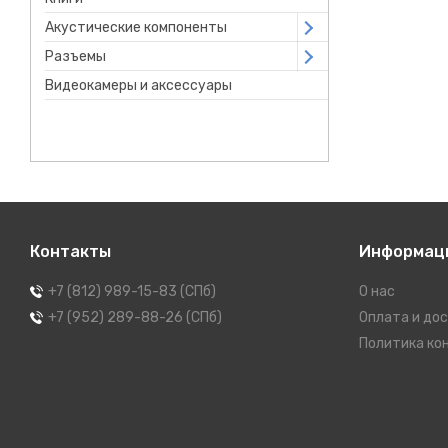
Акустические компоненты
Open submenu
Разъемы
Open submenu
Видеокамеры и аксессуары
Контакты
Информац
+7 (812) 989-15-83 (СПб)
О нас
+7 (952) 289-88-26 (СПб)
Оплата и до
Политика ко