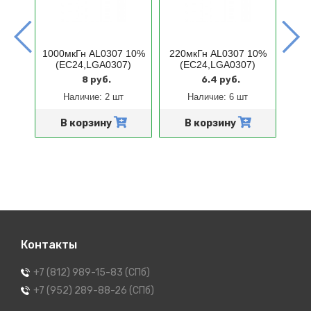
81K
ВЧ
1000мкГн AL0307 10%
220мкГн AL0307 10%
10м
7)
(EC24,LGA0307)
(EC24,LGA0307)
8 руб.
6.4 руб.
Наличие:
2 шт
Наличие:
6 шт
В корзину
В корзину
Контакты
+7 (812) 989-15-83 (СПб)
+7 (952) 289-88-26 (СПб)