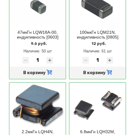
47мкГн LQW18A-00,
100мкГн LQM21N,
индуктивность [0603]
индуктивность [0805]
9.6 руб.
12 руб.
Наличие:
50 шт
Наличие:
61 шт
В корзину
В корзину
2.2мкГн LQH4N,
6.8мкГн LQH32M,