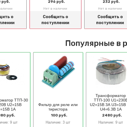
 руб.
296 руб.
232 руб.
наличии
Нет в наличии
Нет в наличии
щить о
Сообщить о
Сообщить о
плении
поступлении
поступлении
Популярные в 
Трансформатор
рматор ТТП-30
ТТП-100 U1=230
20В U2=15В
Фильтр для реле или
U2=15В 3А U3=15В
=15В 1А
тиристора
U4=6.3В 1А
80 руб.
100 руб.
2480 руб.
ичие:
9 шт
Наличие:
3 шт
Наличие:
9 шт