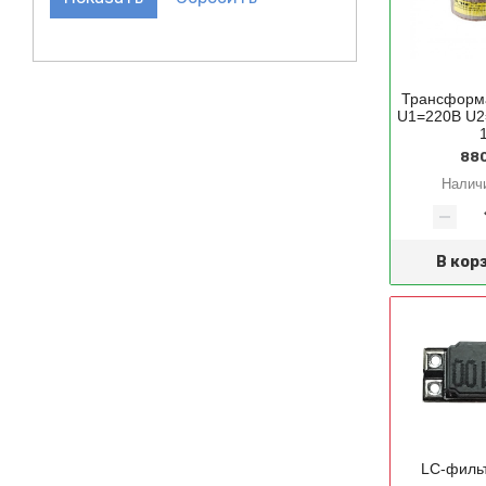
Трансформ
U1=220В U2
880
Налич
В кор
LC-фильт