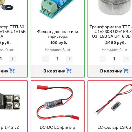
атор ТТП-30
Трансформатор ТТП
=15В U1=15В
Фильтр для реле или
U1=230В U2=15В 3
1А
тиристора
U3=15В 3А U4=6.3В
 руб.
100 руб.
2480 руб.
ие:
9 шт
Наличие:
3 шт
Наличие:
9 шт
зину
В корзину
В корзину
р 1-4S v2
DC-DC LC-фильтр
LC-фильтр 1S-6S