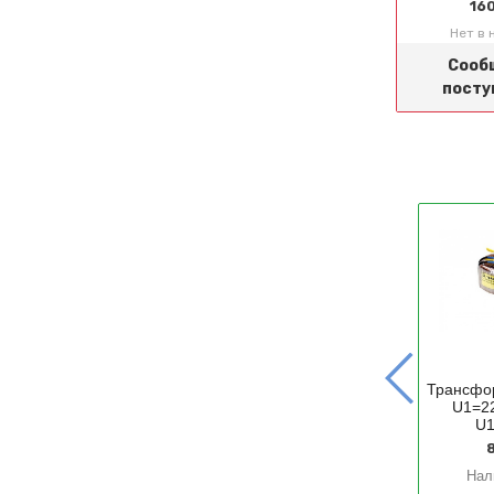
160
Нет в 
Сооб
посту
Трансфо
LC-фильтр для RC-
U1=2
моделей
L-C фильтр 2А 2S-4S
U1
252 руб.
200 руб.
8
Нет в наличии
Нет в наличии
Нал