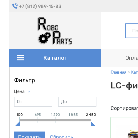
+7 (812) 989-15-83
Каталог
Опла
Главная
Кат
Фильтр
LC-фи
Цена
Сортироват
100
695
1 290
1 885
2 480