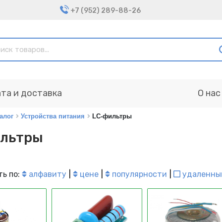
+7 (952) 289-88-26
та и доставка
О нас
алог
Устройства питания
LC-фильтры
льтры
ь по:
алфавиту
цене
популярности
удаленны