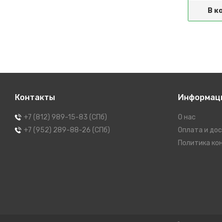
Сообщить о
Сообщить о
поступлении
поступлении
В к
Контакты
Информац
+7 (812) 989-15-83 (СПб)
О нас
+7 (952) 289-88-26 (СПб)
Оплата и до
Политика ко