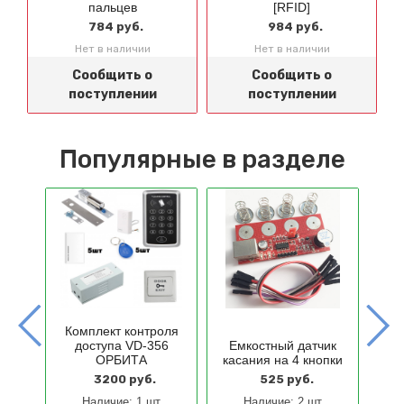
пальцев
[RFID]
784 руб.
984 руб.
Нет в наличии
Нет в наличии
Сообщить о
Сообщить о
поступлении
поступлении
Популярные в разделе
F
Комплект контроля
оля
доступа VD-356
Емкостный датчик
]
от
ОРБИТА
касания на 4 кнопки
3200 руб.
525 руб.
Наличие:
1 шт
Наличие:
2 шт