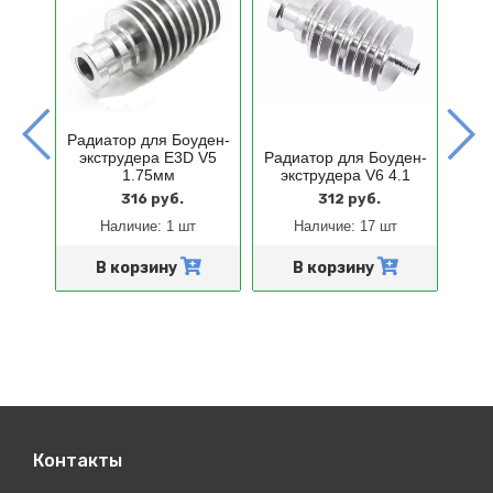
Радиатор для Боуден-
я
экструдера E3D V5
Радиатор для Боуден-
экс
мм
1.75мм
экструдера V6 4.1
C
316 руб.
312 руб.
Наличие:
1 шт
Наличие:
17 шт
и
В корзину
В корзину
Контакты