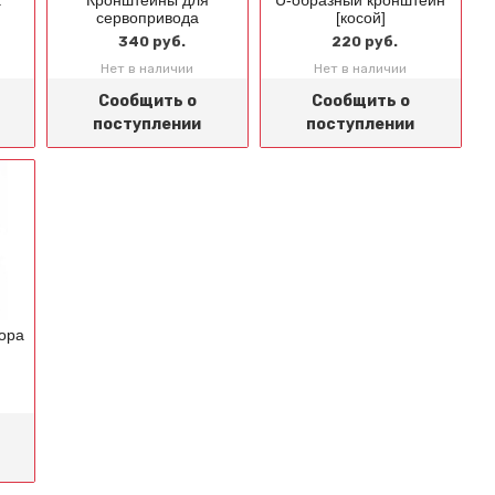
а
Кронштейны для
U-образный кронштейн
сервопривода
[косой]
340 руб.
220 руб.
Нет в наличии
Нет в наличии
Сообщить о
Сообщить о
поступлении
поступлении
ора