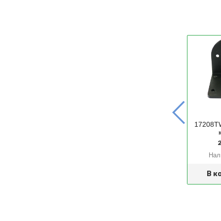
Кронштейн для
крепления мотора
L-кронштейн для мотора
17208TW
NEMA23
NEMA17
848 руб.
96 руб.
2
Нет в наличии
Нет в наличии
Нал
Сообщить о
Сообщить о
поступлении
поступлении
В к