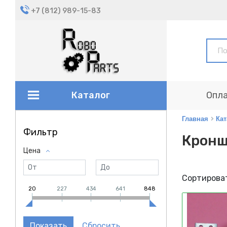
+7 (812) 989-15-83
Каталог
Опла
Главная
Кат
Фильтр
Крон
Цена
Сортироват
20
227
434
641
848