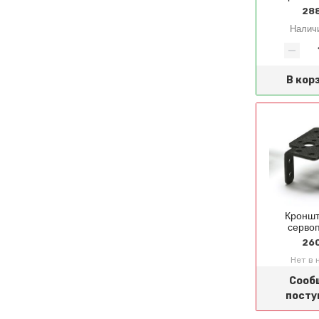
288
Налич
В кор
Кроншт
серво
260
Нет в 
Сооб
посту