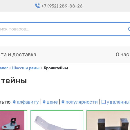
+7 (952) 289-88-26
та и доставка
О нас
алог
Шасси и рамы
Кронштейны
штейны
ь по:
алфавиту
цене
популярности
удаленны