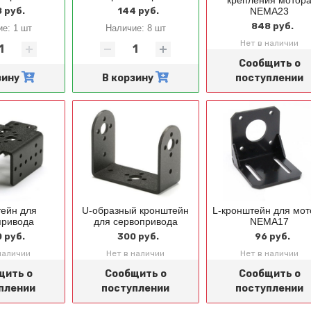
крепления мотор
 руб.
144 руб.
NEMA23
848 руб.
ие:
1 шт
Наличие:
8 шт
Нет в наличии
Сообщить о
зину
В корзину
поступлении
ейн для
U-образный кронштейн
L-кронштейн для мот
привода
для сервопривода
NEMA17
 руб.
300 руб.
96 руб.
наличии
Нет в наличии
Нет в наличии
щить о
Сообщить о
Сообщить о
плении
поступлении
поступлении