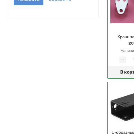
Кронште
20
Налич
В кор
U-образны