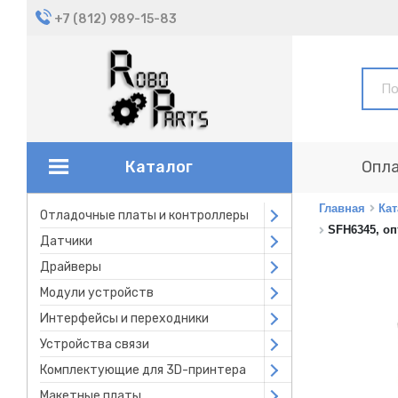
+7 (812) 989-15-83
Каталог
Опла
Главная
Кат
Отладочные платы и контроллеры
Open submenu
SFH6345, оп
Датчики
Open submenu
Драйверы
Open submenu
Модули устройств
Open submenu
Интерфейсы и переходники
Open submenu
Устройства связи
Open submenu
Комплектующие для 3D-принтера
Open submenu
Макетные платы
Open submenu