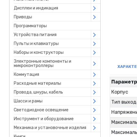
Дисплеи и индикация
Open submenu
Приводы
Open submenu
Программаторы
Устройства питания
Open submenu
Пульты и клавиатуры
Open submenu
Наборы и конструкторы
Open submenu
Электронные компоненты и
Open submenu
микроконтроллеры
ХАРАКТ
Коммутация
Open submenu
Парамет
Расходные материалы
Open submenu
Корпус
Провода, шнуры, кабель
Open submenu
Шасси и рамы
Open submenu
Тип выход
Светодиодное освещение
Open submenu
Напряжени
Инструмент и оборудование
Open submenu
Максималь
Механика и установочные изделия
Open submenu
Максималь
Книги