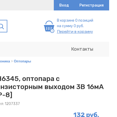
Вход
Регистрация
В корзине 0 позиций
на сумму 0 руб.
Перейти в корзину
Контакты
оника
Оптопары
6345, оптопара с
анзисторным выходом 3В 16мА
P-8]
ул: 1207337
132 руб.