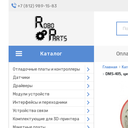
+7 (812) 989-15-83
Каталог
Опла
Главная
Кат
Отладочные платы и контроллеры
Open submenu
DMS-405, ц
Датчики
Open submenu
Драйверы
Open submenu
Модули устройств
Open submenu
Интерфейсы и переходники
Open submenu
Устройства связи
Open submenu
Комплектующие для 3D-принтера
Open submenu
Макетные платы
Open submenu