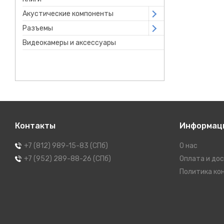
Акустические компоненты
Open submenu
Разъемы
Open submenu
Видеокамеры и аксессуары
Контакты
Информац
+7 (812) 989-15-83 (СПб)
О нас
+7 (952) 289-88-26 (СПб)
Оплата и до
Политика ко