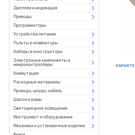
Дисплеи и индикация
Open submenu
Приводы
Open submenu
Программаторы
Устройства питания
Open submenu
Пульты и клавиатуры
Open submenu
Наборы и конструкторы
Open submenu
Электронные компоненты и
Open submenu
микроконтроллеры
ХАРАКТ
Коммутация
Open submenu
Расходные материалы
Open submenu
Провода, шнуры, кабель
Open submenu
Шасси и рамы
Open submenu
Светодиодное освещение
Open submenu
Инструмент и оборудование
Open submenu
Механика и установочные изделия
Open submenu
Книги