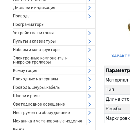
Дисплеи и индикация
Open submenu
Приводы
Open submenu
Программаторы
Устройства питания
Open submenu
Пульты и клавиатуры
Open submenu
Наборы и конструкторы
Open submenu
ХАРАКТ
Электронные компоненты и
Open submenu
микроконтроллеры
Парамет
Коммутация
Open submenu
Расходные материалы
Open submenu
Материал
Провода, шнуры, кабель
Open submenu
Тип
Шасси и рамы
Open submenu
Длина сто
Светодиодное освещение
Open submenu
Резьба
Инструмент и оборудование
Open submenu
Маркировк
Механика и установочные изделия
Open submenu
Книги