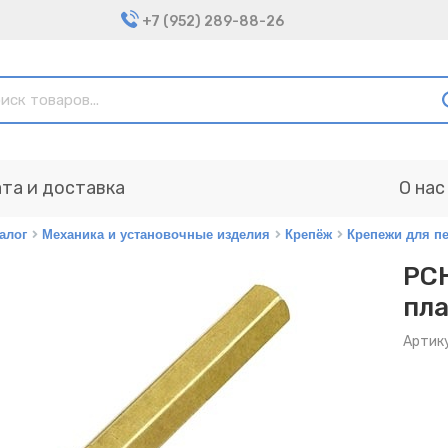
+7 (952) 289-88-26
та и доставка
О нас
алог
Механика и установочные изделия
Крепёж
Крепежи для п
PCH
пл
Артик