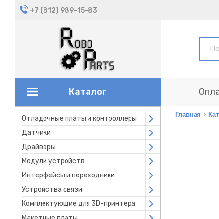
+7 (812) 989-15-83
Каталог
Опла
Главная
Кат
Отладочные платы и контроллеры
Open submenu
Датчики
Open submenu
Драйверы
Open submenu
Модули устройств
Open submenu
Интерфейсы и переходники
Open submenu
Устройства связи
Open submenu
Комплектующие для 3D-принтера
Open submenu
Макетные платы
Open submenu