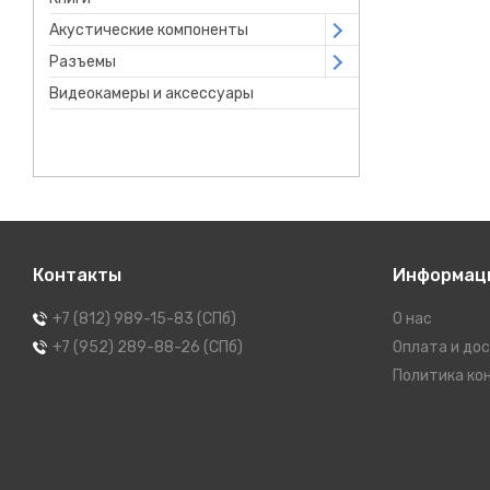
Акустические компоненты
Open submenu
Разъемы
Open submenu
Видеокамеры и аксессуары
Контакты
Информац
+7 (812) 989-15-83 (СПб)
О нас
+7 (952) 289-88-26 (СПб)
Оплата и до
Политика ко