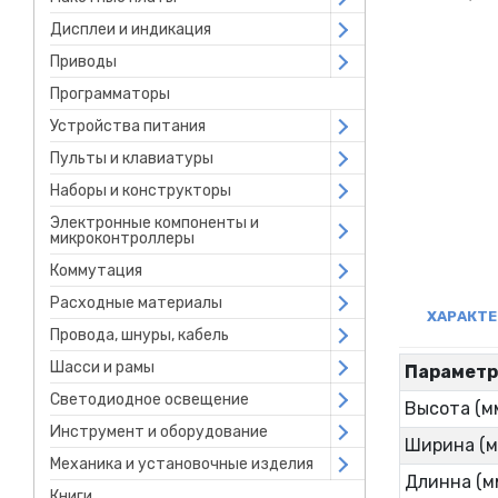
Дисплеи и индикация
Open submenu
Приводы
Open submenu
Программаторы
Устройства питания
Open submenu
Пульты и клавиатуры
Open submenu
Наборы и конструкторы
Open submenu
Электронные компоненты и
Open submenu
микроконтроллеры
Коммутация
Open submenu
Расходные материалы
Open submenu
ХАРАКТ
Провода, шнуры, кабель
Open submenu
Шасси и рамы
Open submenu
Парамет
Светодиодное освещение
Open submenu
Высота (м
Инструмент и оборудование
Open submenu
Ширина (м
Механика и установочные изделия
Open submenu
Длинна (м
Книги