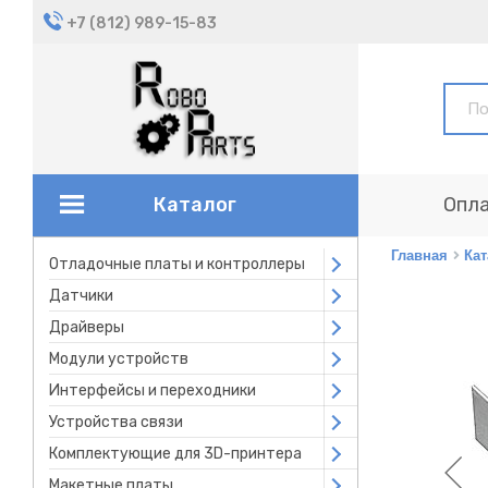
+7 (812) 989-15-83
Каталог
Опла
Главная
Кат
Отладочные платы и контроллеры
Open submenu
Датчики
Open submenu
Драйверы
Open submenu
Модули устройств
Open submenu
Интерфейсы и переходники
Open submenu
Устройства связи
Open submenu
Комплектующие для 3D-принтера
Open submenu
Макетные платы
Open submenu