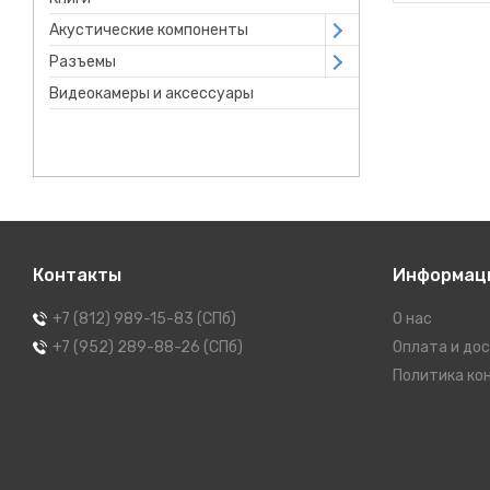
Акустические компоненты
Open submenu
Разъемы
Open submenu
Видеокамеры и аксессуары
Контакты
Информац
+7 (812) 989-15-83 (СПб)
О нас
+7 (952) 289-88-26 (СПб)
Оплата и до
Политика ко