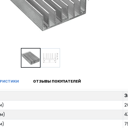
ЕРИСТИКИ
ОТЗЫВЫ ПОКУПАТЕЛЕЙ
р
З
м)
2
м)
4
м)
7