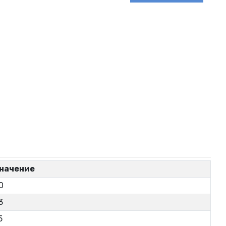
начение
0
3
5