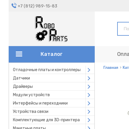
+7 (812) 989-15-83
Каталог
Опла
Главная
Кат
Отладочные платы и контроллеры
Open submenu
Датчики
Open submenu
Драйверы
Open submenu
Модули устройств
Open submenu
Интерфейсы и переходники
Open submenu
Устройства связи
Open submenu
Комплектующие для 3D-принтера
Open submenu
Макетные платы
Open submenu