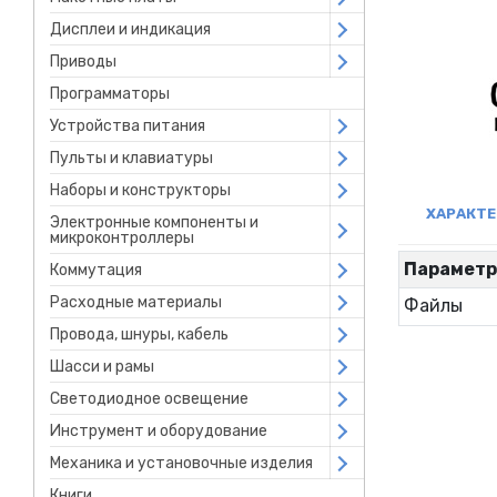
Дисплеи и индикация
Open submenu
Приводы
Open submenu
Программаторы
Устройства питания
Open submenu
Пульты и клавиатуры
Open submenu
Наборы и конструкторы
Open submenu
ХАРАКТ
Электронные компоненты и
Open submenu
микроконтроллеры
Парамет
Коммутация
Open submenu
Расходные материалы
Open submenu
Файлы
Провода, шнуры, кабель
Open submenu
Шасси и рамы
Open submenu
Светодиодное освещение
Open submenu
Инструмент и оборудование
Open submenu
Механика и установочные изделия
Open submenu
Книги