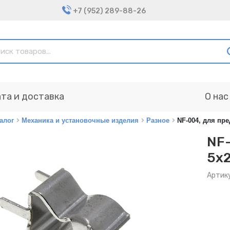
+7 (952) 289-88-26
та и доставка
О нас
алог
Механика и установочные изделия
Разное
NF-004, для пр
NF-
5х
Артику