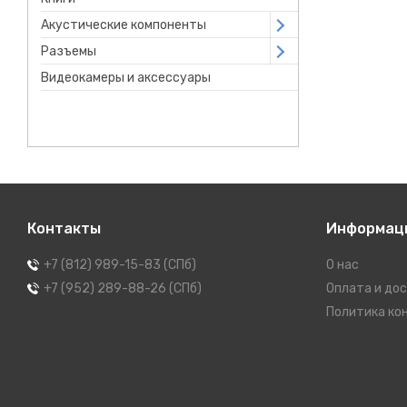
Акустические компоненты
Open submenu
Разъемы
Open submenu
Видеокамеры и аксессуары
Контакты
Информац
+7 (812) 989-15-83 (СПб)
О нас
+7 (952) 289-88-26 (СПб)
Оплата и до
Политика ко