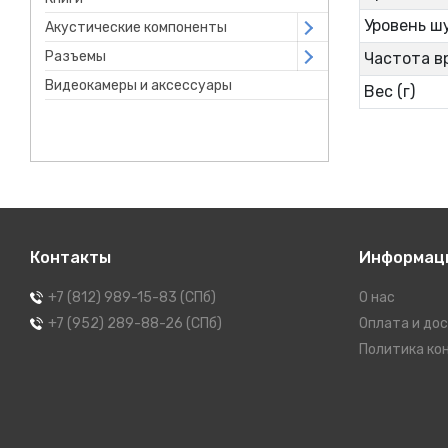
Уровень ш
Акустические компоненты
Open submenu
Разъемы
Open submenu
Частота в
Видеокамеры и аксессуары
Вес (г)
Контакты
Информац
+7 (812) 989-15-83 (СПб)
О нас
+7 (952) 289-88-26 (СПб)
Оплата и до
Политика ко