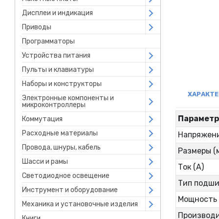
Дисплеи и индикация
Open submenu
Приводы
Open submenu
Программаторы
Устройства питания
Open submenu
Пульты и клавиатуры
Open submenu
Наборы и конструкторы
Open submenu
ХАРАКТ
Электронные компоненты и
Open submenu
микроконтроллеры
Парамет
Коммутация
Open submenu
Расходные материалы
Open submenu
Напряжени
Провода, шнуры, кабель
Open submenu
Размеры (
Шасси и рамы
Open submenu
Ток (А)
Светодиодное освещение
Open submenu
Тип подш
Инструмент и оборудование
Open submenu
Мощность 
Механика и установочные изделия
Open submenu
Производи
Книги